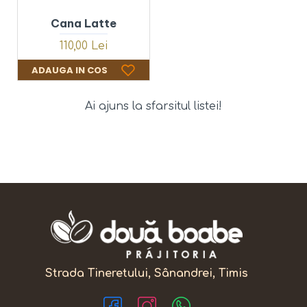
Cana Latte
110,00 Lei
ADAUGA IN COS
Ai ajuns la sfarsitul listei!
Strada Tineretului, Sânandrei, Timis