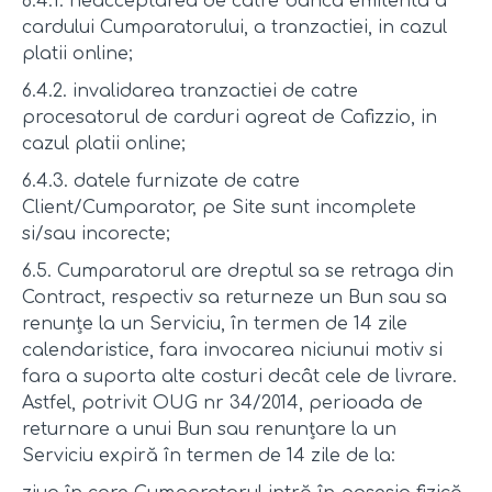
6.4.1. neacceptarea de catre banca emitenta a
cardului Cumparatorului, a tranzactiei, in cazul
platii online;
6.4.2. invalidarea tranzactiei de catre
procesatorul de carduri agreat de Cafizzio, in
cazul platii online;
6.4.3. datele furnizate de catre
Client/Cumparator, pe Site sunt incomplete
si/sau incorecte;
6.5. Cumparatorul are dreptul sa se retraga din
Contract, respectiv sa returneze un Bun sau sa
renunțe la un Serviciu, în termen de 14 zile
calendaristice, fara invocarea niciunui motiv si
fara a suporta alte costuri decât cele de livrare.
Astfel, potrivit OUG nr 34/2014, perioada de
returnare a unui Bun sau renunțare la un
Serviciu expiră în termen de 14 zile de la: