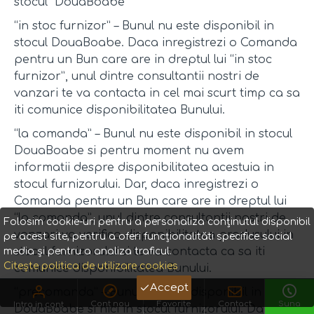
stocul DouaBoabe
“in stoc furnizor” – Bunul nu este disponibil in
stocul DouaBoabe. Daca inregistrezi o Comanda
pentru un Bun care are in dreptul lui “in stoc
furnizor”, unul dintre consultantii nostri de
vanzari te va contacta in cel mai scurt timp ca sa
iti comunice disponibilitatea Bunului.
“la comanda” – Bunul nu este disponibil in stocul
DouaBoabe si pentru moment nu avem
informatii despre disponibilitatea acestuia in
stocul furnizorului. Dar, daca inregistrezi o
Comanda pentru un Bun care are in dreptul lui
“la comanda”, unul dintre consultantii nostri de
Folosim cookie-uri pentru a personaliza conținutul disponibil
vanzari va verifica disponibilitatea produsului in
pe acest site, pentru a oferi funcționalităti specifice social
stocul furnizorului si te va contacta ca sa iti
media și pentru a analiza traficul.
Citește politica de utilizare cookies
comunice disponibilitatea Bunului.
Accept
“precomanda” – Bunul nu este disponibil in stocul
Cont nou
Favorite
Contact
Suna
Intra in cont
DouaBoabe si nici in stocul furnizorului. Dar,