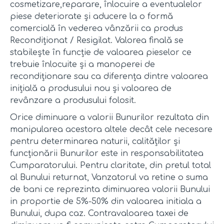
cosmetizare,reparare, înlocuire a eventualelor
piese deteriorate și aducere la o formă
comercială în vederea vânzării ca produs
Recondiționat / Resigilat. Valorea finală se
stabilește în funcție de valoarea pieselor ce
trebuie înlocuite și a manoperei de
recondiționare sau ca diferența dintre valoarea
inițială a produsului nou și valoarea de
revânzare a produsului folosit.
Orice diminuare a valorii Bunurilor rezultata din
manipularea acestora altele decât cele necesare
pentru determinarea naturii, calităților și
funcționării Bunurilor este in responsabilitatea
Cumparatorului. Pentru claritate, din pretul total
al Bunului returnat, Vanzatorul va retine o suma
de bani ce reprezinta diminuarea valorii Bunului
in proportie de 5%-50% din valoarea initiala a
Bunului, dupa caz. Contravaloarea taxei de