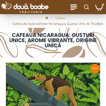
Cafea
Cafea de Specialitate Nicaragua: Gustul Unic Al Tradiției
CAFEAUA NICARAGUA: GUSTURI
UNICE, AROME VIBRANTE, ORIGINE
UNICĂ
Hot