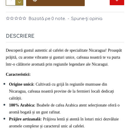
Bazată pe 0 note.
-
Spune-ţi opinia
DESCRIERE
Descoperă gustul autentic al cafelei de specialitate Nicaragua! Proaspăt
prăjită, cu arome vibrante și gusturi unice, cafeaua noastră te va purta
într-o călătorie aromată prin regiunile legendare ale Nicaragui.
Caracteristici:
Origine unică:
Cultivată cu grijă în regiunile muntoase din
Nicaragua, cafeaua noastră provine de la fermieri locali dedicați
calității.
100% Arabica:
Boabele de cafea Arabica atent selecționate oferă o
aromă bogată și un gust rafinat.
Prăjire artizanală:
Prăjirea lentă și atentă în loturi mici dezvăluie
aromele complexe și caracterul unic al cafelei.