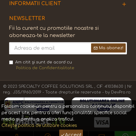
INFORMATII CLIENT
NEWSLETTER
Fii la curent cu promotiile noastre si
aboneaza-te la newsletter
Ma abonez!
Am citit şi sunt de acord cu
Politica de Confidentialitate
© 2023 SPECIALTY COFFEE SOLUTIONS SRL , CIF: 41038630 | Nr.
reg.: J35/1960/2019 - Toate drepturile rezervate - by DevPro.ro
Folosim cookie-uri pentru a personaliza conținutul disponibil
pe acest site, pentru a oferi funcționalităti specifice social
media și pentru a analiza traficul.
Citește politica de utilizare cookies
Accept