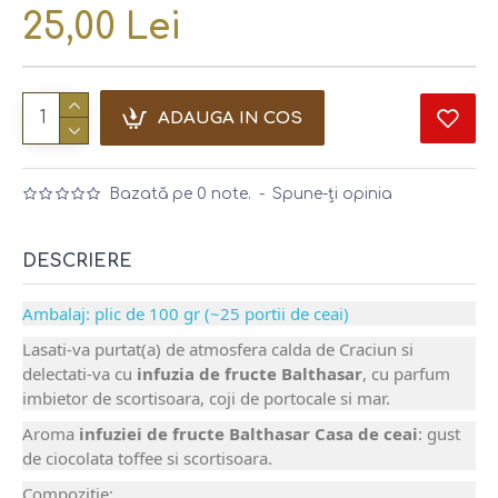
25,00 Lei
ADAUGA IN COS
Bazată pe 0 note.
-
Spune-ţi opinia
DESCRIERE
Ambalaj: plic de 100 gr (~25 portii de ceai)
Lasati-va purtat(a) de atmosfera calda de Craciun si
delectati-va cu
infuzia de fructe Balthasar
, cu parfum
imbietor de scortisoara, coji de portocale si mar.
Aroma
infuziei de fructe Balthasar Casa de ceai
: gust
de ciocolata toffee si scortisoara.
Compozitie: