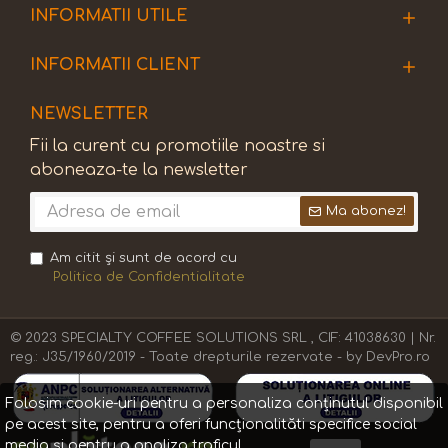
INFORMATII UTILE
INFORMATII CLIENT
NEWSLETTER
Fii la curent cu promotiile noastre si
aboneaza-te la newsletter
Ma abonez!
Am citit şi sunt de acord cu
Politica de Confidentialitate
© 2023 SPECIALTY COFFEE SOLUTIONS SRL , CIF: 41038630 | Nr.
reg.: J35/1960/2019 - Toate drepturile rezervate - by DevPro.ro
Folosim cookie-uri pentru a personaliza conținutul disponibil
pe acest site, pentru a oferi funcționalităti specifice social
media și pentru a analiza traficul.