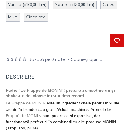
(=170,00 Lei)
(=150,00 Lei)
Vanilie
Neutra
Cafea
Iaurt
Ciocolata
Bazată pe 0 note.
-
Spune-ţi opinia
DESCRIERE
Pudre "Le Frappé de MONIN": preparați smoothie-uri și
shake-uri delicioase într-un timp record
Le Frappé de MONIN
este un ingredient cheie pentru mixurile
Le
create în blender sau graniță/slush machines. Aromele
Frappé de MONIN
sunt puternice și expresive, dar
funcționează perfect și în combinații cu alte produse MONIN
(sirop, sos, piuré).