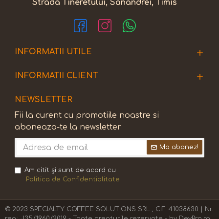
Strada Tineretului, Sânandrei, Timis
INFORMATII UTILE
INFORMATII CLIENT
NEWSLETTER
Fii la curent cu promotiile noastre si
aboneaza-te la newsletter
Ma abonez!
Am citit şi sunt de acord cu
Politica de Confidentialitate
© 2023 SPECIALTY COFFEE SOLUTIONS SRL , CIF: 41038630 | Nr.
reg.: J35/1960/2019 - Toate drepturile rezervate - by DevPro.ro