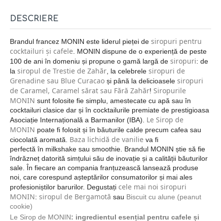
DESCRIERE
siropuri pentru
Brandul francez MONIN este liderul pieței de
cocktailuri și cafele
. MONIN dispune de o experiență de peste
siropuri
100 de ani în domeniu și propune o gamă largă de
: de
siropul de Trestie de Zahăr
siropuri de
la
, la celebrele
Grenadine sau Blue Curacao
siropuri
și până la delicioasele
de Caramel, Caramel sărat sau Fără Zahăr
Siropurile
!
MONIN
sunt folosite fie simplu, amestecate cu apă sau în
cocktailuri clasice dar și în cocktailurile premiate de prestigioasa
Le Sirop de
Asociație Internațională a Barmanilor (IBA).
MONIN
poate fi folosit și în băuturile calde precum cafea sau
Baza lichidă de vanilie
ciocolată aromată.
va fi
perfectă în milkshake sau smoothie. Brandul MONIN știe să fie
îndrăzneț datorită simțului său de inovație și a calității băuturilor
sale. În fiecare an compania franțuzească lansează produse
noi, care corespund așteptărilor consumatorilor și mai ales
cele mai noi siropuri
profesioniștilor barurilor. Degustați
MONIN
siropul de Bergamotă
:
sau
Biscuit cu alune (peanut
cookie)
Le Sirop de MONIN
: ingredientul esențial pentru cafele și