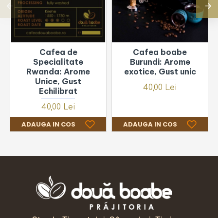
Cafea de
Cafea boabe
Specialitate
Burundi: Arome
Rwanda: Arome
exotice, Gust unic
Unice, Gust
40,00 Lei
Echilibrat
40,00 Lei
ADAUGA IN COS
ADAUGA IN COS