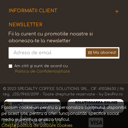
INFORMATII CLIENT
NEWSLETTER
Fii la curent cu promotiile noastre si
aboneaza-te la newsletter
Ma abonez!
Am citit şi sunt de acord cu
Politica de Confidentialitate
© 2023 SPECIALTY COFFEE SOLUTIONS SRL , CIF: 41038630 | Nr.
reg.: J35/1960/2019 - Toate drepturile rezervate - by DevPro.ro
Folosim cookie-uri pentru a personaliza conținutul disponibil
pe acest site, pentru a oferi funcționalităti specifice social
media și pentru a analiza traficul.
Citește politica de utilizare cookies