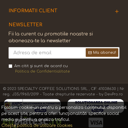
INFORMATII CLIENT
NEWSLETTER
Fii la curent cu promotiile noastre si
aboneaza-te la newsletter
Ma abonez!
Am citit şi sunt de acord cu
Politica de Confidentialitate
© 2023 SPECIALTY COFFEE SOLUTIONS SRL , CIF: 41038630 | Nr.
reg.: J35/1960/2019 - Toate drepturile rezervate - by DevPro.ro
Folosim cookie-uri pentru a personaliza conținutul disponibil
pe acest site, pentru a oferi funcționalităti specifice social
media și pentru a analiza traficul.
Citește politica de utilizare cookies